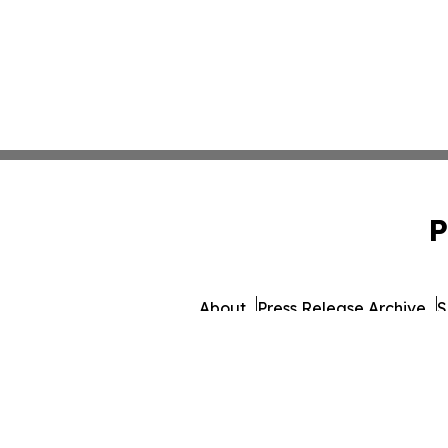
P
About
Press Release Archive
S
© 1995-2026 Newsmati