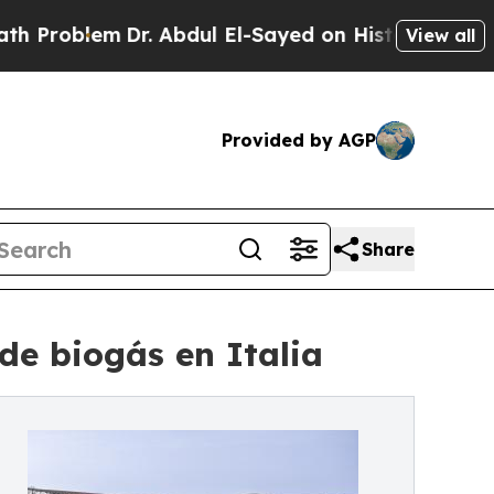
lem
Dr. Abdul El-Sayed on Historic Michigan Win: 
View all
Provided by AGP
Share
de biogás en Italia