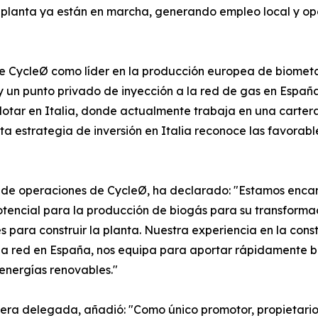
 planta ya están en marcha, generando empleo local y opo
de CycleØ como líder en la producción europea de biometa
un punto privado de inyección a la red de gas en España.
plotar en Italia, donde actualmente trabaja en una cartera
 estrategia de inversión en Italia reconoce las favorable
tor de operaciones de CycleØ, ha declarado: "Estamos enc
potencial para la producción de biogás para su transform
s para construir la planta. Nuestra experiencia en la cons
ón a red en España, nos equipa para aportar rápidamente 
 energías renovables."
ra delegada, añadió: "Como único promotor, propietario 