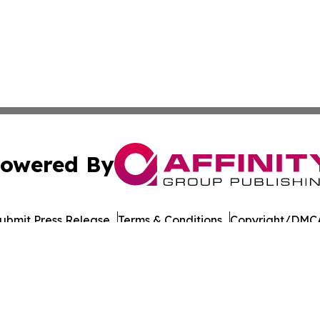
owered By
ubmit Press Release
Terms & Conditions
Copyright/DMCA
cs Inc. dba Affinity Group Publishing & European Ledger.
Cookie Settings / Your Privacy Choices