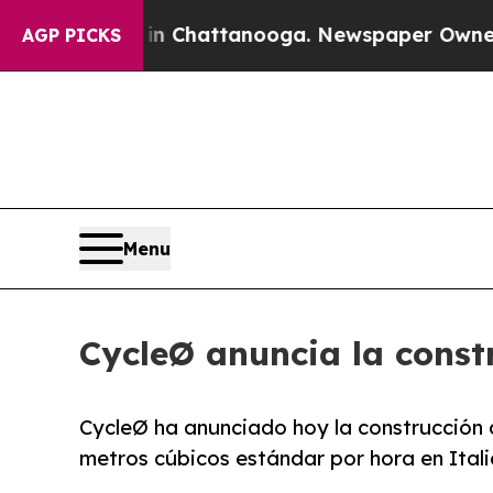
haos in Chattanooga. Newspaper Owner Calls th
AGP PICKS
Menu
CycleØ anuncia la const
CycleØ ha anunciado hoy la construcción
metros cúbicos estándar por hora en Itali