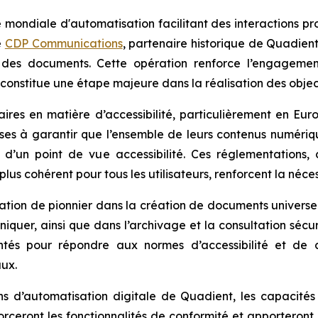
 mondiale d'automatisation facilitant des interactions pr
e
CDP Communications
, partenaire historique de Quadient
on des documents. Cette opération renforce l’engageme
t constitue une étape majeure dans la réalisation des obje
ires en matière d’accessibilité, particulièrement en E
rises à garantir que l’ensemble de leurs contenus numéri
d’un point de vue accessibilité. Ces réglementations, 
us cohérent pour tous les utilisateurs, renforcent la néce
ion de pionnier dans la création de documents universell
uer, ainsi que dans l’archivage et la consultation sécu
ntés pour répondre aux normes d’accessibilité et de 
aux.
ions d’automatisation digitale de Quadient, les capaci
forceront les fonctionnalités de conformité et apportero