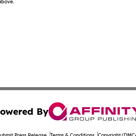
 above.
owered By
ubmit Press Release
Terms & Conditions
Copyright/DMCA