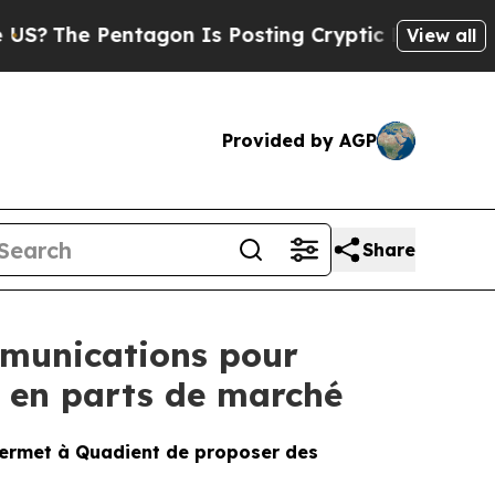
 Pentagon Is Posting Cryptic Biblical Messages 
View all
Provided by AGP
Share
mmunications pour
e en parts de marché
 permet à Quadient de proposer des