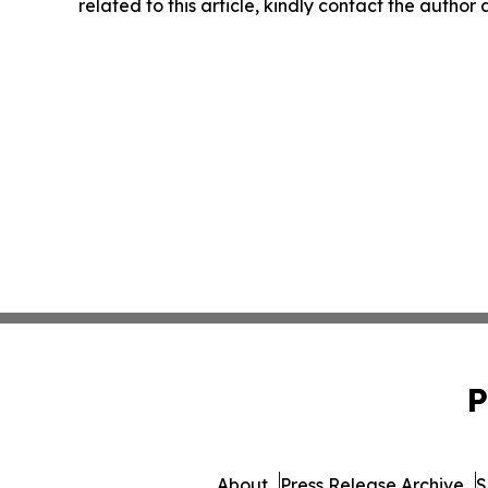
related to this article, kindly contact the author
P
About
Press Release Archive
S