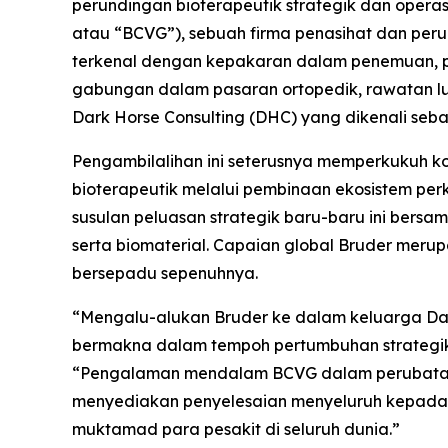
perundingan bioterapeutik strategik dan ope
atau “BCVG”), sebuah firma penasihat dan peru
terkenal dengan kepakaran dalam penemuan, pem
gabungan dalam pasaran ortopedik, rawatan luk
Dark Horse Consulting (DHC) yang dikenali seb
Pengambilalihan ini seterusnya memperkukuh
bioterapeutik melalui pembinaan ekosistem p
susulan peluasan strategik baru-baru ini bersa
serta biomaterial. Capaian global Bruder me
bersepadu sepenuhnya.
“Mengalu-alukan Bruder ke dalam keluarga Da
bermakna dalam tempoh pertumbuhan strategik k
“Pengalaman mendalam BCVG dalam perubatan
menyediakan penyelesaian menyeluruh kepada p
muktamad para pesakit di seluruh dunia.”