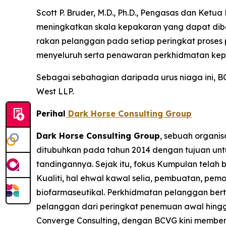
Scott P. Bruder, M.D., Ph.D., Pengasas dan K
meningkatkan skala kepakaran yang dapat dibe
rakan pelanggan pada setiap peringkat proses
menyeluruh serta penawaran perkhidmatan ke
Sebagai sebahagian daripada urus niaga ini, BC
West LLP.
Perihal
Dark Horse Consulting Group
Dark Horse Consulting Group
, sebuah organi
ditubuhkan pada tahun 2014 dengan tujuan un
tandingannya. Sejak itu, fokus Kumpulan telah
Kualiti, hal ehwal kawal selia, pembuatan, pe
biofarmaseutikal. Perkhidmatan pelanggan ber
pelanggan dari peringkat penemuan awal hingga
Converge Consulting, dengan BCVG kini memben