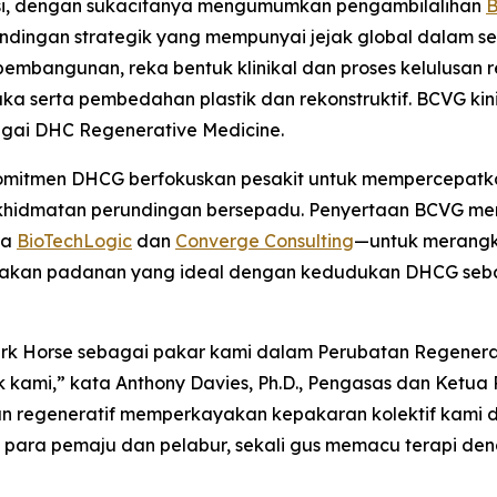
rasi, dengan sukacitanya mengumumkan pengambilalihan
B
ndingan strategik yang mempunyai jejak global dalam se
bangunan, reka bentuk klinikal dan proses kelulusan reg
a serta pembedahan plastik dan rekonstruktif. BCVG kin
agai DHC Regenerative Medicine.
 komitmen DHCG berfokuskan pesakit untuk mempercepa
erkhidmatan perundingan bersepadu. Penyertaan BCVG 
ma
BioTechLogic
dan
Converge Consulting
—untuk merangku
rupakan padanan yang ideal dengan kedudukan DHCG seb
rk Horse sebagai pakar kami dalam Perubatan Regenera
ami,” kata Anthony Davies, Ph.D., Pengasas dan Ketua P
 regeneratif memperkayakan kepakaran kolektif kami 
ara pemaju dan pelabur, sekali gus memacu terapi den