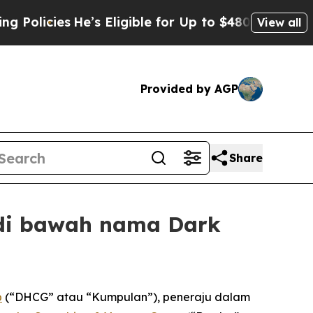
cies
He’s Eligible for Up to $480,000 After Bein
View all
Provided by AGP
Share
 di bawah nama Dark
p
(“DHCG” atau “Kumpulan”), peneraju dalam