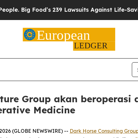
 Big Food’s 239 Lawsuits Against Life-Saving Poli
nture Group akan beroperasi
rative Medicine
, 2026 (GLOBE NEWSWIRE) --
Dark Horse Consulting Grou