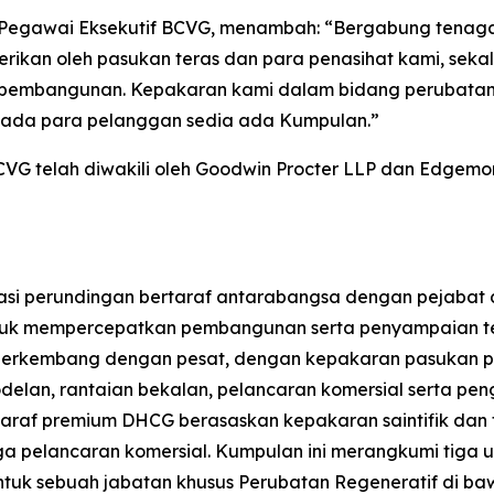
etua Pegawai Eksekutif BCVG, menambah: “Bergabung te
rikan oleh pasukan teras dan para penasihat kami, sek
 pembangunan. Kepakaran kami dalam bidang perubatan 
pada para pelanggan sedia ada Kumpulan.”
VG telah diwakili oleh Goodwin Procter LLP dan Edgemont
sasi perundingan bertaraf antarabangsa dengan pejabat d
tuk mempercepatkan pembangunan serta penyampaian ter
 berkembang dengan pesat, dengan kepakaran pasukan per
modelan, rantaian bekalan, pelancaran komersial serta 
taraf premium DHCG berasaskan kepakaran saintifik da
 pelancaran komersial. Kumpulan ini merangkumi tiga un
tuk sebuah jabatan khusus Perubatan Regeneratif di b