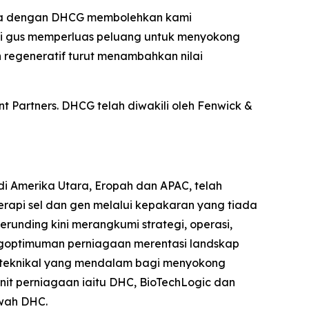
naga dengan DHCG membolehkan kami
ali gus memperluas peluang untuk menyokong
regeneratif turut menambahkan nilai
 Partners. DHCG telah diwakili oleh Fenwick &
i Amerika Utara, Eropah dan APAC, telah
api sel dan gen melalui kepakaran yang tiada
unding kini merangkumi strategi, operasi,
pengoptimuman perniagaan merentasi landskap
n teknikal yang mendalam bagi menyokong
it perniagaan iaitu DHC, BioTechLogic dan
awah DHC.