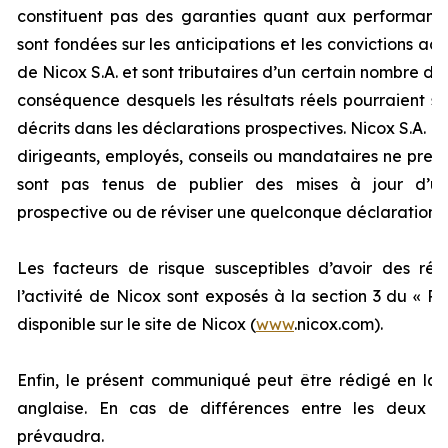
constituent pas des garanties quant aux performance
sont fondées sur les anticipations et les convictions act
de Nicox S.A. et sont tributaires d’un certain nombre de 
conséquence desquels les résultats réels pourraient s
décrits dans les déclarations prospectives. Nicox S.A. et 
dirigeants, employés, conseils ou mandataires ne pren
sont pas tenus de publier des mises à jour d’un
prospective ou de réviser une quelconque déclaration p
Les facteurs de risque susceptibles d’avoir des réper
l’activité de Nicox sont exposés à la section 3 du «
Ra
disponible sur le site de Nicox (
www
.nicox.com).
Enfin, le présent communiqué peut être rédigé en la
anglaise. En cas de différences entre les deux te
prévaudra.